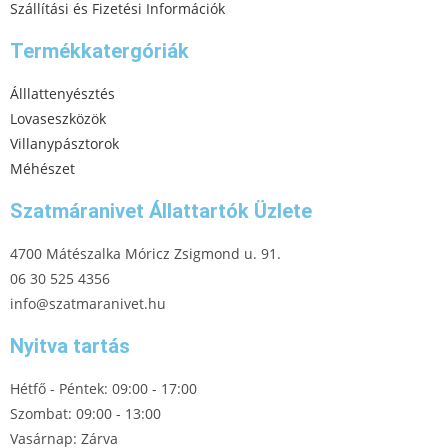
Szállítási és Fizetési Információk
Termékkatergóriák
Álllattenyésztés
Lovaseszközök
Villanypásztorok
Méhészet
Szatmáranivet Állattartók Üzlete
4700 Mátészalka Móricz Zsigmond u. 91.
06 30 525 4356
info@szatmaranivet.hu
Nyitva tartás
Hétfő - Péntek: 09:00 - 17:00
Szombat: 09:00 - 13:00
Vasárnap: Zárva