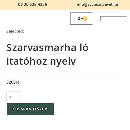
06 30 525 4356
info@szatmaranivet.hu
0
Ft
0
Selected:
Szarvasmarha ló
itatóhoz nyelv
3200
Ft
KOSÁRBA TESZEM