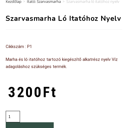
Kezdőlap
>
Itató: Szarvasmarha
>
Szarvasmarha ló itatóhoz nyelv
Szarvasmarha Ló Itatóhoz Nyelv
Cikkszám : P1
Marha és ló itatóhoz tartozó kiegészítő alkatrész nyelv Víz
adagoláshoz szükséges termék.
3200
Ft