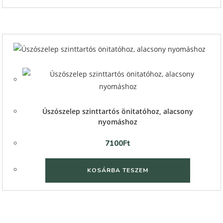
Quick View
Quick View
Úszószelep szinttartós önitatóhoz, alacsony
nyomáshoz
7100
Ft
KOSÁRBA TESZEM