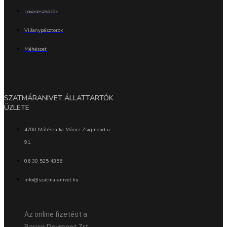
Lovaseszközök
Villanypásztorok
Méhészet
SZATMÁRANIVET ÁLLATTARTÓK
ÜZLETE
4700 Mátészalka Móricz Zsigmond u.
91.
06 30 525 4356
info@szatmaranivet.hu
Az online fizetést a
Barion Payment Zrt.