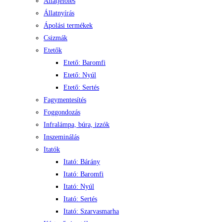
Állatjelölés
Állatnyírás
Ápolási termékek
Csizmák
Etetők
Etető: Baromfi
Etető: Nyúl
Etető: Sertés
Fagymentesítés
Foggondozás
Infralámpa, búra, izzók
Inszeminálás
Itatók
Itató: Bárány
Itató: Baromfi
Itató: Nyúl
Itató: Sertés
Itató: Szarvasmarha