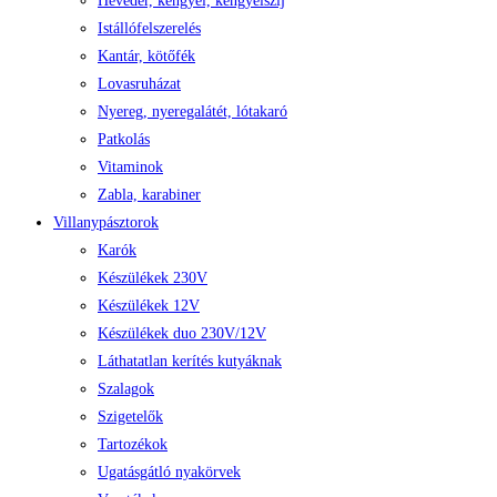
Heveder, kengyel, kengyelszíj
Istállófelszerelés
Kantár, kötőfék
Lovasruházat
Nyereg, nyeregalátét, lótakaró
Patkolás
Vitaminok
Zabla, karabiner
Villanypásztorok
Karók
Készülékek 230V
Készülékek 12V
Készülékek duo 230V/12V
Láthatatlan kerítés kutyáknak
Szalagok
Szigetelők
Tartozékok
Ugatásgátló nyakörvek