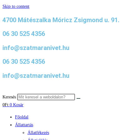
Skip to content
4700 Mátészalka Móricz Zsigmond u. 91.
06 30 525 4356
info@szatmaranivet.hu
06 30 525 4356
info@szatmaranivet.hu
Keresés
0
Ft
0
Kosár
Főoldal
Állattartás
Állatfékezés