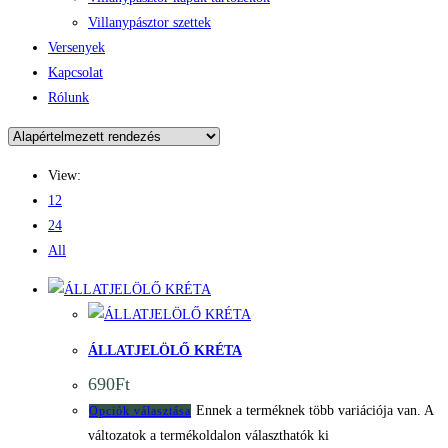
Villanypásztor szettek
Versenyek
Kapcsolat
Rólunk
View:
12
24
All
Quick View
Quick View
ÁLLATJELÖLŐ KRÉTA
690
Ft
Ennek a terméknek több variációja van. A
Opciók választása
változatok a termékoldalon választhatók ki