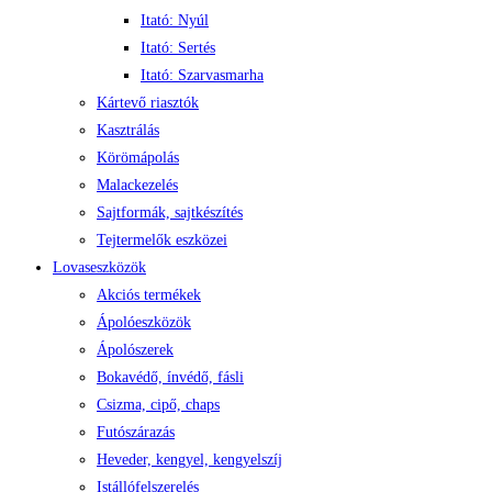
Itató: Nyúl
Itató: Sertés
Itató: Szarvasmarha
Kártevő riasztók
Kasztrálás
Körömápolás
Malackezelés
Sajtformák, sajtkészítés
Tejtermelők eszközei
Lovaseszközök
Akciós termékek
Ápolóeszközök
Ápolószerek
Bokavédő, ínvédő, fásli
Csizma, cipő, chaps
Futószárazás
Heveder, kengyel, kengyelszíj
Istállófelszerelés