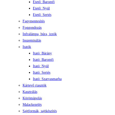
Etető: Baromfi
Etető: Nyúl
Etető: Sertés
Fagymentesítés
Foggondozás
Infralámpa, búra, izzók
Inszeminálás
Itatók
Itató: Bárány
Itató: Baromfi
Itató: Nyúl
Itató: Sertés
Itató: Szarvasmarha
Kártevő riasztók
Kasztrálás
Körömápolás
Malackezelés
Sajtformák, sajtkészítés