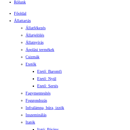
Rólunk
Főoldal
Állattartás
Állatfékezés
Állatjelölés
Állatnyírás
Ápolási termékek
Csizmák
Etetők
Etető: Baromfi
Etető: Nyúl
Etető: Sertés
Fagymentesítés
Foggondozás
Infralámpa, búra, izzók
Inszeminálás
Itatók
Itató: Bárány