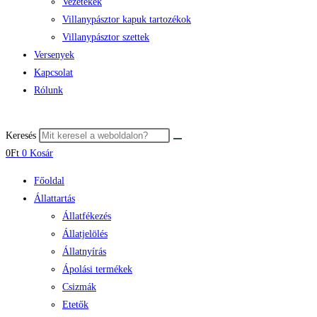
Vezetékek
Villanypásztor kapuk tartozékok
Villanypásztor szettek
Versenyek
Kapcsolat
Rólunk
Keresés
0
Ft
0
Kosár
Főoldal
Állattartás
Állatfékezés
Állatjelölés
Állatnyírás
Ápolási termékek
Csizmák
Etetők