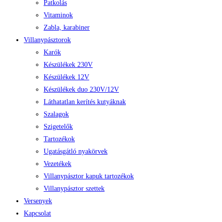
Patkolás
Vitaminok
Zabla, karabiner
Villanypásztorok
Karók
Készülékek 230V
Készülékek 12V
Készülékek duo 230V/12V
Láthatatlan kerítés kutyáknak
Szalagok
Szigetelők
Tartozékok
Ugatásgátló nyakörvek
Vezetékek
Villanypásztor kapuk tartozékok
Villanypásztor szettek
Versenyek
Kapcsolat