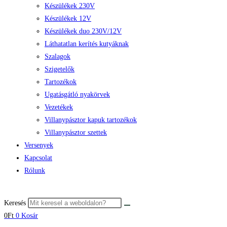
Készülékek 230V
Készülékek 12V
Készülékek duo 230V/12V
Láthatatlan kerítés kutyáknak
Szalagok
Szigetelők
Tartozékok
Ugatásgátló nyakörvek
Vezetékek
Villanypásztor kapuk tartozékok
Villanypásztor szettek
Versenyek
Kapcsolat
Rólunk
Keresés
0
Ft
0
Kosár