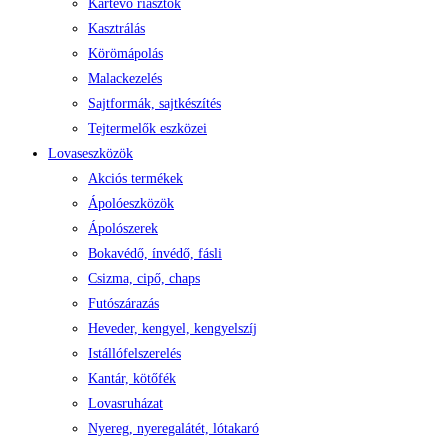
Kártevő riasztók
Kasztrálás
Körömápolás
Malackezelés
Sajtformák, sajtkészítés
Tejtermelők eszközei
Lovaseszközök
Akciós termékek
Ápolóeszközök
Ápolószerek
Bokavédő, ínvédő, fásli
Csizma, cipő, chaps
Futószárazás
Heveder, kengyel, kengyelszíj
Istállófelszerelés
Kantár, kötőfék
Lovasruházat
Nyereg, nyeregalátét, lótakaró