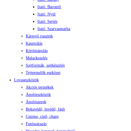
Itató: Baromfi
Itató: Nyúl
Itató: Sertés
Itató: Szarvasmarha
Kártevő riasztók
Kasztrálás
Körömápolás
Malackezelés
Sajtformák, sajtkészítés
Tejtermelők eszközei
Lovaseszközök
Akciós termékek
Ápolóeszközök
Ápolószerek
Bokavédő, ínvédő, fásli
Csizma, cipő, chaps
Futószárazás