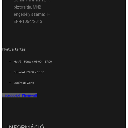
biztosítja, MNB
engedély száma: H-
EN-I-1064/2013
Nyitva tartás
Hétfő - Péntek: 09:00 - 17:00
Szombat: 09:00 - 13:00
Vasárnap: Zárva
Facebook-f
Phone-alt
INFORMÁCIÓ