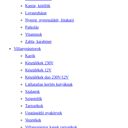
Kantár, kötőfék
Lovasruházat
Nyereg, nyeregalátét, lótakaró
Patkolás
Vitaminok
Zabla, karabiner
Villanypásztorok
Karók
Készülékek 230V
Készülékek 12V
Készülékek duo 230V/12V
Láthatatlan kerítés kutyáknak
Szalagok
Szigetelők
Tartozékok
Ugatásgátló nyakörvek
Vezetékek
Villanypásztor kapuk tartozékok