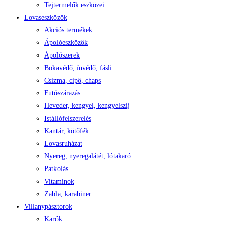
Tejtermelők eszközei
Lovaseszközök
Akciós termékek
Ápolóeszközök
Ápolószerek
Bokavédő, ínvédő, fásli
Csizma, cipő, chaps
Futószárazás
Heveder, kengyel, kengyelszíj
Istállófelszerelés
Kantár, kötőfék
Lovasruházat
Nyereg, nyeregalátét, lótakaró
Patkolás
Vitaminok
Zabla, karabiner
Villanypásztorok
Karók