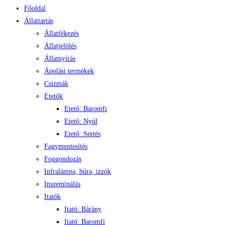
Főoldal
Állattartás
Állatfékezés
Állatjelölés
Állatnyírás
Ápolási termékek
Csizmák
Etetők
Etető: Baromfi
Etető: Nyúl
Etető: Sertés
Fagymentesítés
Foggondozás
Infralámpa, búra, izzók
Inszeminálás
Itatók
Itató: Bárány
Itató: Baromfi