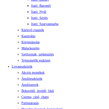
Itató: Baromfi
Itató: Nyúl
Itató: Sertés
Itató: Szarvasmarha
Kártevő riasztók
Kasztrálás
Körömápolás
Malackezelés
Sajtformák, sajtkészítés
Tejtermelők eszközei
Lovaseszközök
Akciós termékek
Ápolóeszközök
Ápolószerek
Bokavédő, ínvédő, fásli
Csizma, cipő, chaps
Futószárazás