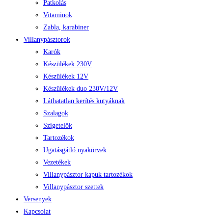
Patkolás
Vitaminok
Zabla, karabiner
Villanypásztorok
Karók
Készülékek 230V
Készülékek 12V
Készülékek duo 230V/12V
Láthatatlan kerítés kutyáknak
Szalagok
Szigetelők
Tartozékok
Ugatásgátló nyakörvek
Vezetékek
Villanypásztor kapuk tartozékok
Villanypásztor szettek
Versenyek
Kapcsolat