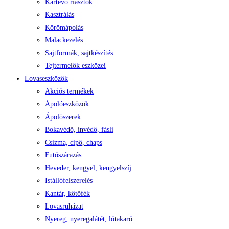
Kártevő riasztók
Kasztrálás
Körömápolás
Malackezelés
Sajtformák, sajtkészítés
Tejtermelők eszközei
Lovaseszközök
Akciós termékek
Ápolóeszközök
Ápolószerek
Bokavédő, ínvédő, fásli
Csizma, cipő, chaps
Futószárazás
Heveder, kengyel, kengyelszíj
Istállófelszerelés
Kantár, kötőfék
Lovasruházat
Nyereg, nyeregalátét, lótakaró