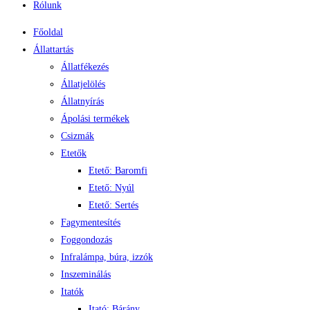
Rólunk
Főoldal
Állattartás
Állatfékezés
Állatjelölés
Állatnyírás
Ápolási termékek
Csizmák
Etetők
Etető: Baromfi
Etető: Nyúl
Etető: Sertés
Fagymentesítés
Foggondozás
Infralámpa, búra, izzók
Inszeminálás
Itatók
Itató: Bárány