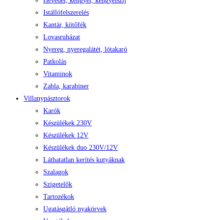
Heveder, kengyel, kengyelszíj
Istállófelszerelés
Kantár, kötőfék
Lovasruházat
Nyereg, nyeregalátét, lótakaró
Patkolás
Vitaminok
Zabla, karabiner
Villanypásztorok
Karók
Készülékek 230V
Készülékek 12V
Készülékek duo 230V/12V
Láthatatlan kerítés kutyáknak
Szalagok
Szigetelők
Tartozékok
Ugatásgátló nyakörvek