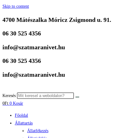
Skip to content
4700 Mátészalka Móricz Zsigmond u. 91.
06 30 525 4356
info@szatmaranivet.hu
06 30 525 4356
info@szatmaranivet.hu
Keresés
0
Ft
0
Kosár
Főoldal
Állattartás
Állatfékezés