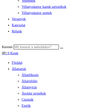
Vezetékek
Villanypásztor kapuk tartozékok
Villanypásztor szettek
Versenyek
Kapcsolat
Rólunk
Keresés
0
Ft
0
Kosár
Főoldal
Állattartás
Állatfékezés
Állatjelölés
Állatnyírás
Ápolási termékek
Csizmák
Etetők