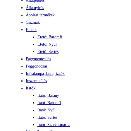
Állatjelölés
Állatnyírás
Ápolási termékek
Csizmák
Etetők
Etető: Baromfi
Etető: Nyúl
Etető: Sertés
Fagymentesítés
Foggondozás
Infralámpa, búra, izzók
Inszeminálás
Itatók
Itató: Bárány
Itató: Baromfi
Itató: Nyúl
Itató: Sertés
Itató: Szarvasmarha