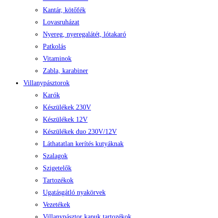
Kantár, kötőfék
Lovasruházat
Nyereg, nyeregalátét, lótakaró
Patkolás
Vitaminok
Zabla, karabiner
Villanypásztorok
Karók
Készülékek 230V
Készülékek 12V
Készülékek duo 230V/12V
Láthatatlan kerítés kutyáknak
Szalagok
Szigetelők
Tartozékok
Ugatásgátló nyakörvek
Vezetékek
Villanypásztor kapuk tartozékok