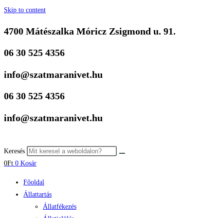
Skip to content
4700 Mátészalka Móricz Zsigmond u. 91.
06 30 525 4356
info@szatmaranivet.hu
06 30 525 4356
info@szatmaranivet.hu
Keresés
0
Ft
0
Kosár
Főoldal
Állattartás
Állatfékezés