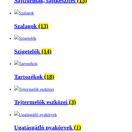
Sajtformák, sajtkészítés
(15)
Szalagok
(13)
Szigetelők
(14)
Tartozékok
(18)
Tejtermelők eszközei
(3)
Ugatásgátló nyakörvek
(1)