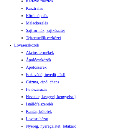
Kártevő riasztók
Kasztrálás
Körömápolás
Malackezelés
Sajtformák, sajtkészítés
Tejtermelők eszközei
Lovaseszközök
Akciós termékek
Ápolóeszközök
Ápolószerek
Bokavédő, ínvédő, fásli
Csizma, cipő, chaps
Futószárazás
Heveder, kengyel, kengyelszíj
Istállófelszerelés
Kantár, kötőfék
Lovasruházat
Nyereg, nyeregalátét, lótakaró