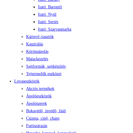
Itató: Baromfi
Itató: Nyúl
Itató: Sertés
Itató: Szarvasmarha
Kártevő riasztók
Kasztrálás
Körömápolás
Malackezelés
Sajtformák, sajtkészítés
Tejtermelők eszközei
Lovaseszközök
Akciós termékek
Ápolóeszközök
Ápolószerek
Bokavédő, ínvédő, fásli
Csizma, cipő, chaps
Futószárazás