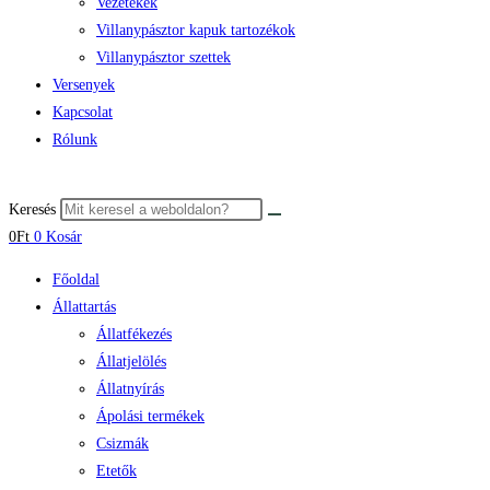
Vezetékek
Villanypásztor kapuk tartozékok
Villanypásztor szettek
Versenyek
Kapcsolat
Rólunk
Keresés
0
Ft
0
Kosár
Főoldal
Állattartás
Állatfékezés
Állatjelölés
Állatnyírás
Ápolási termékek
Csizmák
Etetők