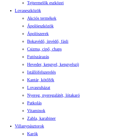
Tejtermelők eszközei
Lovaseszközök
Akciós termékek
Ápolóeszközök
Ápolószerek
Bokavédő, ínvédő, fásli
Csizma, cipő, chaps
Futószárazás
Heveder, kengyel, kengyelszíj
Istállófelszerelés
Kantár, kötőfék
Lovasruházat
Nyereg, nyeregalátét, lótakaró
Patkolás
Vitaminok
Zabla, karabiner
Villanypásztorok
Karók