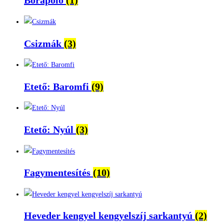
Bőrápoló
(1)
Csizmák
(3)
Etető: Baromfi
(9)
Etető: Nyúl
(3)
Fagymentesítés
(10)
Heveder kengyel kengyelszíj sarkantyú
(2)