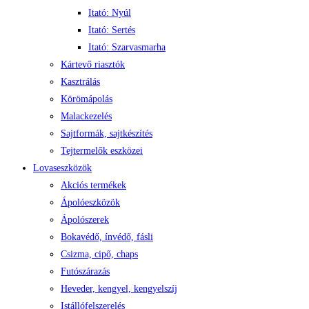
Itató: Nyúl
Itató: Sertés
Itató: Szarvasmarha
Kártevő riasztók
Kasztrálás
Körömápolás
Malackezelés
Sajtformák, sajtkészítés
Tejtermelők eszközei
Lovaseszközök
Akciós termékek
Ápolóeszközök
Ápolószerek
Bokavédő, ínvédő, fásli
Csizma, cipő, chaps
Futószárazás
Heveder, kengyel, kengyelszíj
Istállófelszerelés