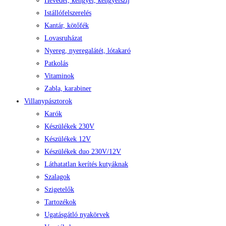
Heveder, kengyel, kengyelszíj
Istállófelszerelés
Kantár, kötőfék
Lovasruházat
Nyereg, nyeregalátét, lótakaró
Patkolás
Vitaminok
Zabla, karabiner
Villanypásztorok
Karók
Készülékek 230V
Készülékek 12V
Készülékek duo 230V/12V
Láthatatlan kerítés kutyáknak
Szalagok
Szigetelők
Tartozékok
Ugatásgátló nyakörvek