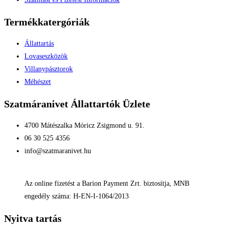
Termékkatergóriák
Állattartás
Lovaseszközök
Villanypásztorok
Méhészet
Szatmáranivet Állattartók Üzlete
4700 Mátészalka Móricz Zsigmond u. 91.
06 30 525 4356
info@szatmaranivet.hu
Az online fizetést a Barion Payment Zrt. biztosítja, MNB
engedély száma: H-EN-I-1064/2013
Nyitva tartás