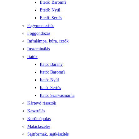
Etető: Baromfi
Etető: Nyúl
Etető: Sertés
Fagymentesítés
Foggondozás
Infralámpa, búra, izzók
Inszeminálás
Itatók
Itató: Bárány
Itató: Baromfi
Itató: Nyúl
Itató: Sertés
Itató: Szarvasmarha
Kártevő riasztók
Kasztrálás
Körömápolás
Malackezelés
Sajtformák, sajtkészítés