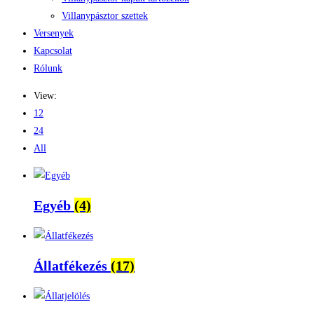
Villanypásztor szettek
Versenyek
Kapcsolat
Rólunk
View:
12
24
All
Egyéb
(4)
Állatfékezés
(17)