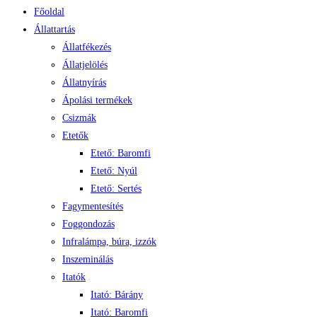
Főoldal
Állattartás
Állatfékezés
Állatjelölés
Állatnyírás
Ápolási termékek
Csizmák
Etetők
Etető: Baromfi
Etető: Nyúl
Etető: Sertés
Fagymentesítés
Foggondozás
Infralámpa, búra, izzók
Inszeminálás
Itatók
Itató: Bárány
Itató: Baromfi