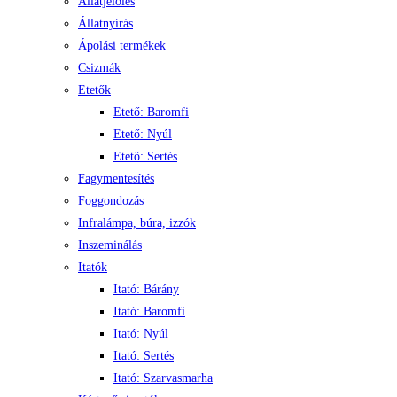
Állatjelölés
Állatnyírás
Ápolási termékek
Csizmák
Etetők
Etető: Baromfi
Etető: Nyúl
Etető: Sertés
Fagymentesítés
Foggondozás
Infralámpa, búra, izzók
Inszeminálás
Itatók
Itató: Bárány
Itató: Baromfi
Itató: Nyúl
Itató: Sertés
Itató: Szarvasmarha