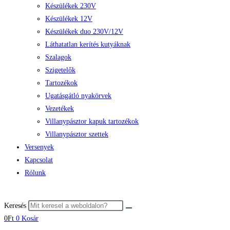
Készülékek 230V
Készülékek 12V
Készülékek duo 230V/12V
Láthatatlan kerítés kutyáknak
Szalagok
Szigetelők
Tartozékok
Ugatásgátló nyakörvek
Vezetékek
Villanypásztor kapuk tartozékok
Villanypásztor szettek
Versenyek
Kapcsolat
Rólunk
Keresés
0
Ft
0
Kosár