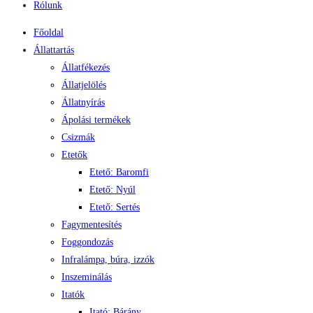
Rólunk
Főoldal
Állattartás
Állatfékezés
Állatjelölés
Állatnyírás
Ápolási termékek
Csizmák
Etetők
Etető: Baromfi
Etető: Nyúl
Etető: Sertés
Fagymentesítés
Foggondozás
Infralámpa, búra, izzók
Inszeminálás
Itatók
Itató: Bárány