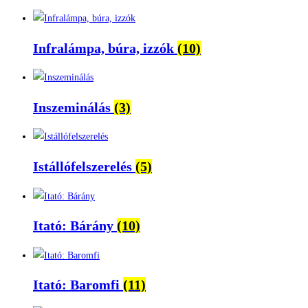
Infralámpa, búra, izzók
(10)
Inszeminálás
(3)
Istállófelszerelés
(5)
Itató: Bárány
(10)
Itató: Baromfi
(11)