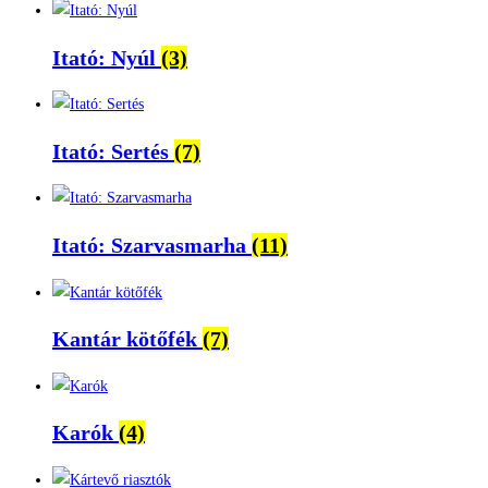
Itató: Nyúl
(3)
Itató: Sertés
(7)
Itató: Szarvasmarha
(11)
Kantár kötőfék
(7)
Karók
(4)