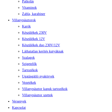
Patkolás
Vitaminok
Zabla, karabiner
Villanypásztorok
Karók
Készülékek 230V
Készülékek 12V
Készülékek duo 230V/12V
Láthatatlan kerítés kutyáknak
Szalagok
Szigetelők
Tartozékok
Ugatásgátló nyakörvek
Vezetékek
Villanypásztor kapuk tartozékok
Villanypásztor szettek
Versenyek
Kapcsolat